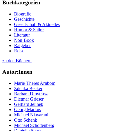
Buchkategorien
Biografie
Geschichte
Gesellschaft & Aktuelles
Humor & Satire
Literatur
Non-Book
Ratgeber
Reise
zu den Büchern
Autor:Innen
Marie-Theres Arnbom
Zdenka Becker
Barbara Dmytrasz
Dietmar Grieser
Gerhard Jelinek
Georg Markus
Michael Niavarani
Otto Schenk
Michael Schottenberg
Danielle Spera