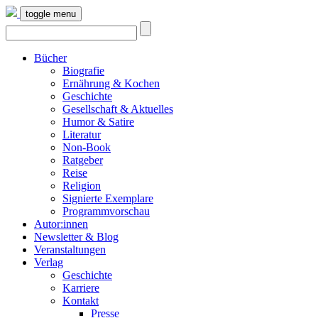
toggle menu
Bücher
Biografie
Ernährung & Kochen
Geschichte
Gesellschaft & Aktuelles
Humor & Satire
Literatur
Non-Book
Ratgeber
Reise
Religion
Signierte Exemplare
Programmvorschau
Autor:innen
Newsletter & Blog
Veranstaltungen
Verlag
Geschichte
Karriere
Kontakt
Presse