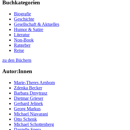
Buchkategorien
Biografie
Geschichte
Gesellschaft & Aktuelles
Humor & Satire
Literatur
Non-Book
Ratgeber
Reise
zu den Büchern
Autor:Innen
Marie-Theres Arnbom
Zdenka Becker
Barbara Dmytrasz
Dietmar Grieser
Gerhard Jelinek
Georg Markus
Michael Niavarani
Otto Schenk
Michael Schottenberg
Danielle Spera