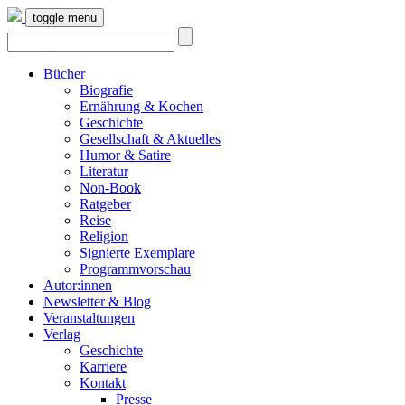
toggle menu
Bücher
Biografie
Ernährung & Kochen
Geschichte
Gesellschaft & Aktuelles
Humor & Satire
Literatur
Non-Book
Ratgeber
Reise
Religion
Signierte Exemplare
Programmvorschau
Autor:innen
Newsletter & Blog
Veranstaltungen
Verlag
Geschichte
Karriere
Kontakt
Presse