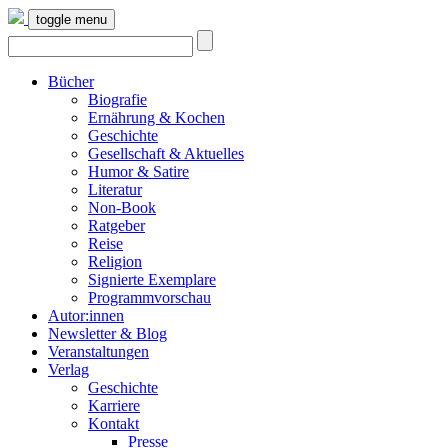
toggle menu
Bücher
Biografie
Ernährung & Kochen
Geschichte
Gesellschaft & Aktuelles
Humor & Satire
Literatur
Non-Book
Ratgeber
Reise
Religion
Signierte Exemplare
Programmvorschau
Autor:innen
Newsletter & Blog
Veranstaltungen
Verlag
Geschichte
Karriere
Kontakt
Presse