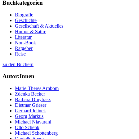
Buchkategorien
Biografie
Geschichte
Gesellschaft & Aktuelles
Humor & Satire
Literatur
Non-Book
Ratgeber
Reise
zu den Büchern
Autor:Innen
Marie-Theres Arnbom
Zdenka Becker
Barbara Dmytrasz
Dietmar Grieser
Gerhard Jelinek
Georg Markus
Michael Niavarani
Otto Schenk
Michael Schottenberg
Danielle Spera