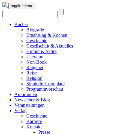
toggle menu
Bücher
Biografie
Ernährung & Kochen
Geschichte
Gesellschaft & Aktuelles
Humor & Satire
Literatur
Non-Book
Ratgeber
Reise
Religion
Signierte Exemplare
Programmvorschau
Autor:innen
Newsletter & Blog
Veranstaltungen
Verlag
Geschichte
Karriere
Kontakt
Presse