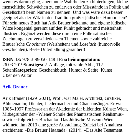
wenn es darum ging, anerkannte Wahrheiten zu hinterfragen, kleine
menschliche Schwächen zu entlarven oder Missstände in Politik und
Gesellschaft beim Namen zu nennen. Und was wäre dazu besser
geeignet als der Witz in der Tradition großer jüdischer Humoristen?
Für sein neues Buch hat Arik Brauer bekannte und eigene jüdische
Witze kongenial gereimt auf den Punkt gebracht und meisterhaft
illustriert. Ergänzt werden diese durch eine Fülle satirischer
Zeichnungen zu verschiedensten Themen sowie zahlreiche
Brauer’sche
Chochmes
(Weisheiten) und
Lozelach
(humorvolle
Geschichten). Beste Unterhaltung garantiert!
ISBN-13:
978-3-99050-148-1
Erscheinungsdatum:
26.03.2019
Sonstiges:
2. Auflage, mit zahlr. Abb., 112
Seiten
Kategorien:
Geschenkbuch, Humor & Satire, Kunst
Über den Autor
Arik Brauer
Arik Brauer (1929–2021), Prof., war Maler, Architekt, Grafiker,
Bühnenautor, Dichter, Liedermacher und Chansonsänger. Er war
1985–1997 Professor an der Akademie der bildenden Künste Wien,
Mitbegründer der »Wiener Schule des Phantastischen Realismus«
sowie erfolgreicher Buchautor. Das Jüdische Museum Wien
widmete ihm 2019 eine große Ausstellung. Zuletzt bei Amalthea
erschienen: »Die Brauer Haggada« (2014), »Das Alte Testament