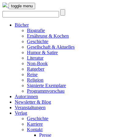
toggle menu
Bücher
Biografie
Ernährung & Kochen
Geschichte
Gesellschaft & Aktuelles
Humor & Satire
Literatur
Non-Book
Ratgeber
Reise
Religion
Signierte Exemplare
Programmvorschau
Autor:innen
Newsletter & Blog
Veranstaltungen
Verlag
Geschichte
Karriere
Kontakt
Presse