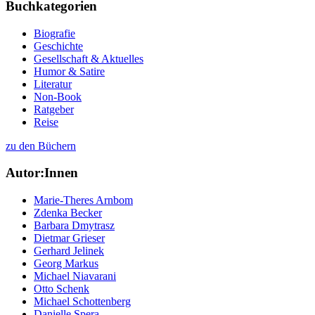
Buchkategorien
Biografie
Geschichte
Gesellschaft & Aktuelles
Humor & Satire
Literatur
Non-Book
Ratgeber
Reise
zu den Büchern
Autor:Innen
Marie-Theres Arnbom
Zdenka Becker
Barbara Dmytrasz
Dietmar Grieser
Gerhard Jelinek
Georg Markus
Michael Niavarani
Otto Schenk
Michael Schottenberg
Danielle Spera