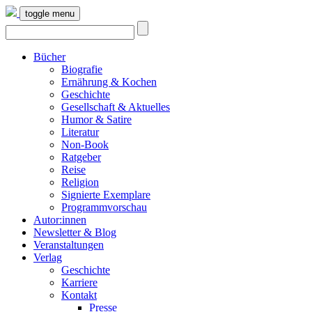
toggle menu
Bücher
Biografie
Ernährung & Kochen
Geschichte
Gesellschaft & Aktuelles
Humor & Satire
Literatur
Non-Book
Ratgeber
Reise
Religion
Signierte Exemplare
Programmvorschau
Autor:innen
Newsletter & Blog
Veranstaltungen
Verlag
Geschichte
Karriere
Kontakt
Presse