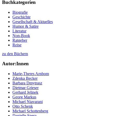
Buchkategorien
Biografie
Geschichte
Gesellschaft & Aktuelles
Humor & Satire
Literatur
Non-Book
Ratgeber
Reise
zu den Büchern
Autor:Innen
Marie-Theres Arnbom
Zdenka Becker
Barbara Dmytrasz
Dietmar Grieser
Gerhard Jelinek
Georg Markus
Michael Niavarani
Otto Schenk
Michael Schottenberg
Danielle Spera