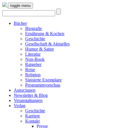
toggle menu
Bücher
Biografie
Ernährung & Kochen
Geschichte
Gesellschaft & Aktuelles
Humor & Satire
Literatur
Non-Book
Ratgeber
Reise
Religion
Signierte Exemplare
Programmvorschau
Autor:innen
Newsletter & Blog
Veranstaltungen
Verlag
Geschichte
Karriere
Kontakt
Presse