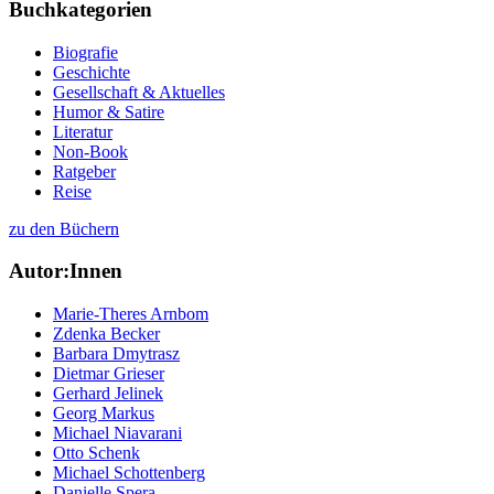
Buchkategorien
Biografie
Geschichte
Gesellschaft & Aktuelles
Humor & Satire
Literatur
Non-Book
Ratgeber
Reise
zu den Büchern
Autor:Innen
Marie-Theres Arnbom
Zdenka Becker
Barbara Dmytrasz
Dietmar Grieser
Gerhard Jelinek
Georg Markus
Michael Niavarani
Otto Schenk
Michael Schottenberg
Danielle Spera