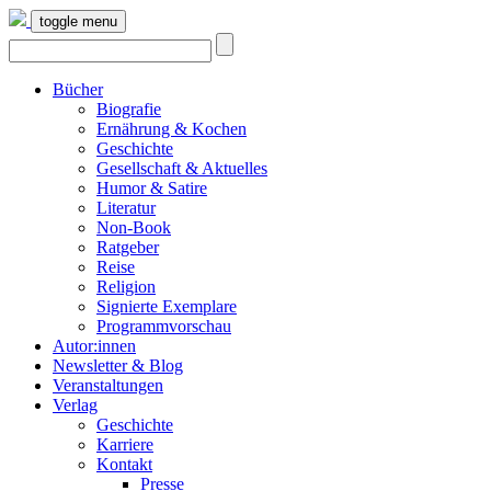
toggle menu
Bücher
Biografie
Ernährung & Kochen
Geschichte
Gesellschaft & Aktuelles
Humor & Satire
Literatur
Non-Book
Ratgeber
Reise
Religion
Signierte Exemplare
Programmvorschau
Autor:innen
Newsletter & Blog
Veranstaltungen
Verlag
Geschichte
Karriere
Kontakt
Presse