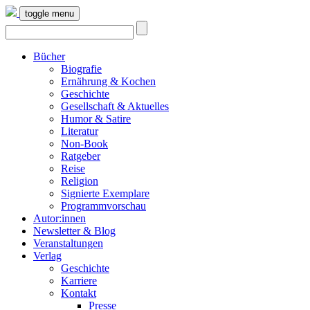
toggle menu
Bücher
Biografie
Ernährung & Kochen
Geschichte
Gesellschaft & Aktuelles
Humor & Satire
Literatur
Non-Book
Ratgeber
Reise
Religion
Signierte Exemplare
Programmvorschau
Autor:innen
Newsletter & Blog
Veranstaltungen
Verlag
Geschichte
Karriere
Kontakt
Presse