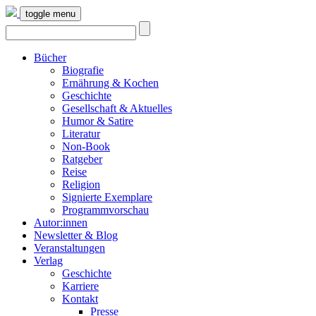
toggle menu
Bücher
Biografie
Ernährung & Kochen
Geschichte
Gesellschaft & Aktuelles
Humor & Satire
Literatur
Non-Book
Ratgeber
Reise
Religion
Signierte Exemplare
Programmvorschau
Autor:innen
Newsletter & Blog
Veranstaltungen
Verlag
Geschichte
Karriere
Kontakt
Presse