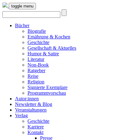
toggle menu
Bücher
Biografie
Ernährung & Kochen
Geschichte
Gesellschaft & Aktuelles
Humor & Satire
Literatur
Non-Book
Ratgeber
Reise
Religion
Signierte Exemplare
Programmvorschau
Autor:innen
Newsletter & Blog
Veranstaltungen
Verlag
Geschichte
Karriere
Kontakt
Presse