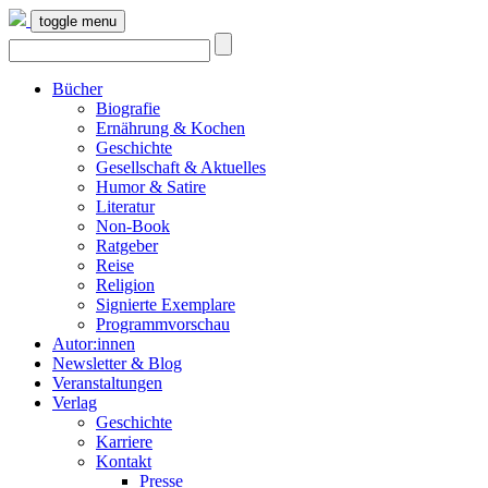
toggle menu
Bücher
Biografie
Ernährung & Kochen
Geschichte
Gesellschaft & Aktuelles
Humor & Satire
Literatur
Non-Book
Ratgeber
Reise
Religion
Signierte Exemplare
Programmvorschau
Autor:innen
Newsletter & Blog
Veranstaltungen
Verlag
Geschichte
Karriere
Kontakt
Presse