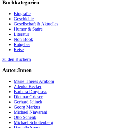
Buchkategorien
Biografie
Geschichte
Gesellschaft & Aktuelles
Humor & Satire
Literatur
Non-Book
Ratgeber
Reise
zu den Büchern
Autor:Innen
Marie-Theres Arnbom
Zdenka Becker
Barbara Dmytrasz
Dietmar Grieser
Gerhard Jelinek
Georg Markus
Michael Niavarani
Otto Schenk
Michael Schottenberg
Danielle Spera