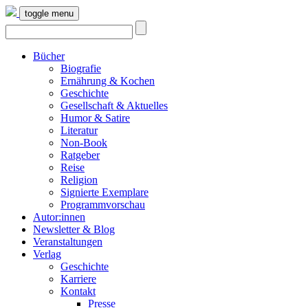
toggle menu
Bücher
Biografie
Ernährung & Kochen
Geschichte
Gesellschaft & Aktuelles
Humor & Satire
Literatur
Non-Book
Ratgeber
Reise
Religion
Signierte Exemplare
Programmvorschau
Autor:innen
Newsletter & Blog
Veranstaltungen
Verlag
Geschichte
Karriere
Kontakt
Presse