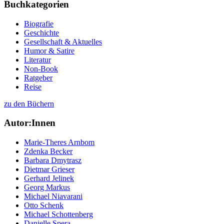
Buchkategorien
Biografie
Geschichte
Gesellschaft & Aktuelles
Humor & Satire
Literatur
Non-Book
Ratgeber
Reise
zu den Büchern
Autor:Innen
Marie-Theres Arnbom
Zdenka Becker
Barbara Dmytrasz
Dietmar Grieser
Gerhard Jelinek
Georg Markus
Michael Niavarani
Otto Schenk
Michael Schottenberg
Danielle Spera