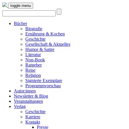
toggle menu
Bücher
Biografie
Ernährung & Kochen
Geschichte
Gesellschaft & Aktuelles
Humor & Satire
Literatur
Non-Book
Ratgeber
Reise
Religion
Signierte Exemplare
Programmvorschau
Autor:innen
Newsletter & Blog
Veranstaltungen
Verlag
Geschichte
Karriere
Kontakt
Presse