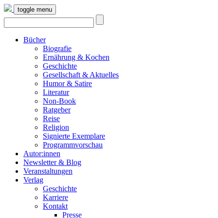
toggle menu
Bücher
Biografie
Ernährung & Kochen
Geschichte
Gesellschaft & Aktuelles
Humor & Satire
Literatur
Non-Book
Ratgeber
Reise
Religion
Signierte Exemplare
Programmvorschau
Autor:innen
Newsletter & Blog
Veranstaltungen
Verlag
Geschichte
Karriere
Kontakt
Presse