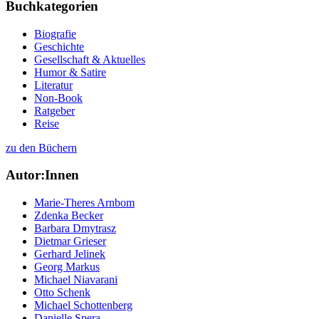
Buchkategorien
Biografie
Geschichte
Gesellschaft & Aktuelles
Humor & Satire
Literatur
Non-Book
Ratgeber
Reise
zu den Büchern
Autor:Innen
Marie-Theres Arnbom
Zdenka Becker
Barbara Dmytrasz
Dietmar Grieser
Gerhard Jelinek
Georg Markus
Michael Niavarani
Otto Schenk
Michael Schottenberg
Danielle Spera