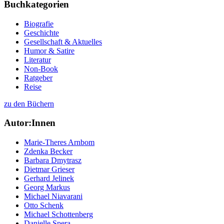
Buchkategorien
Biografie
Geschichte
Gesellschaft & Aktuelles
Humor & Satire
Literatur
Non-Book
Ratgeber
Reise
zu den Büchern
Autor:Innen
Marie-Theres Arnbom
Zdenka Becker
Barbara Dmytrasz
Dietmar Grieser
Gerhard Jelinek
Georg Markus
Michael Niavarani
Otto Schenk
Michael Schottenberg
Danielle Spera