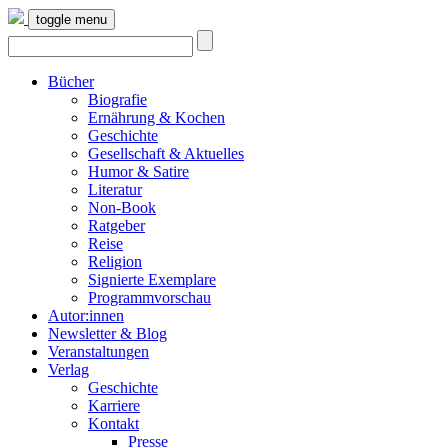
toggle menu
Bücher
Biografie
Ernährung & Kochen
Geschichte
Gesellschaft & Aktuelles
Humor & Satire
Literatur
Non-Book
Ratgeber
Reise
Religion
Signierte Exemplare
Programmvorschau
Autor:innen
Newsletter & Blog
Veranstaltungen
Verlag
Geschichte
Karriere
Kontakt
Presse