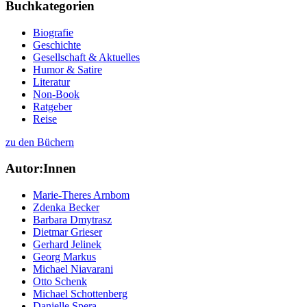
Buchkategorien
Biografie
Geschichte
Gesellschaft & Aktuelles
Humor & Satire
Literatur
Non-Book
Ratgeber
Reise
zu den Büchern
Autor:Innen
Marie-Theres Arnbom
Zdenka Becker
Barbara Dmytrasz
Dietmar Grieser
Gerhard Jelinek
Georg Markus
Michael Niavarani
Otto Schenk
Michael Schottenberg
Danielle Spera