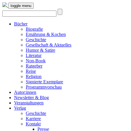
toggle menu
Bücher
Biografie
Ernährung & Kochen
Geschichte
Gesellschaft & Aktuelles
Humor & Satire
Literatur
Non-Book
Ratgeber
Reise
Religion
Signierte Exemplare
Programmvorschau
Autor:innen
Newsletter & Blog
Veranstaltungen
Verlag
Geschichte
Karriere
Kontakt
Presse