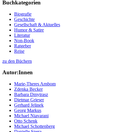
Buchkategorien
Biografie
Geschichte
Gesellschaft & Aktuelles
Humor & Satire
Literatur
Non-Book
Ratgeber
Reise
zu den Büchern
Autor:Innen
Marie-Theres Arnbom
Zdenka Becker
Barbara Dmytrasz
Dietmar Grieser
Gerhard Jelinek
Georg Markus
Michael Niavarani
Otto Schenk
Michael Schottenberg
Danielle Spera