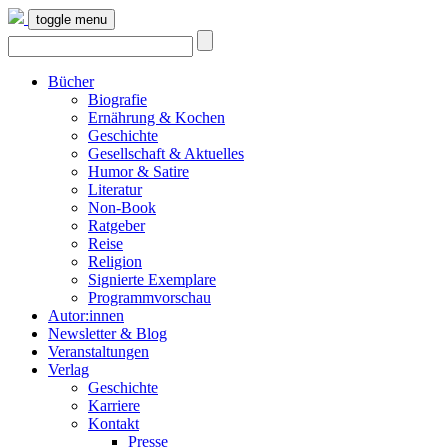
toggle menu
Bücher
Biografie
Ernährung & Kochen
Geschichte
Gesellschaft & Aktuelles
Humor & Satire
Literatur
Non-Book
Ratgeber
Reise
Religion
Signierte Exemplare
Programmvorschau
Autor:innen
Newsletter & Blog
Veranstaltungen
Verlag
Geschichte
Karriere
Kontakt
Presse