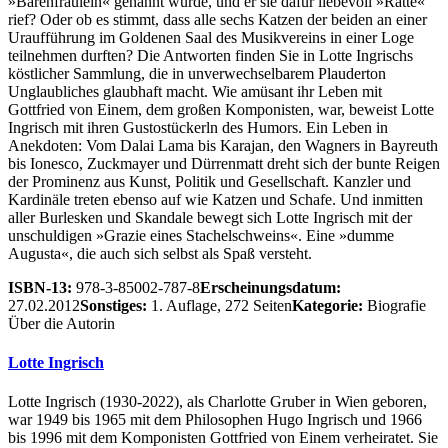
»Bärenfräulein« genannt wurde, und er sie dafür liebevoll »Ratte«
rief? Oder ob es stimmt, dass alle sechs Katzen der beiden an einer
Uraufführung im Goldenen Saal des Musikvereins in einer Loge
teilnehmen durften? Die Antworten finden Sie in Lotte Ingrischs
köstlicher Sammlung, die in unverwechselbarem Plauderton
Unglaubliches glaubhaft macht. Wie amüsant ihr Leben mit
Gottfried von Einem, dem großen Komponisten, war, beweist Lotte
Ingrisch mit ihren Gustostückerln des Humors. Ein Leben in
Anekdoten: Vom Dalai Lama bis Karajan, den Wagners in Bayreuth
bis Ionesco, Zuckmayer und Dürrenmatt dreht sich der bunte Reigen
der Prominenz aus Kunst, Politik und Gesellschaft. Kanzler und
Kardinäle treten ebenso auf wie Katzen und Schafe. Und inmitten
aller Burlesken und Skandale bewegt sich Lotte Ingrisch mit der
unschuldigen »Grazie eines Stachelschweins«. Eine »dumme
Augusta«, die auch sich selbst als Spaß versteht.
ISBN-13:
978-3-85002-787-8
Erscheinungsdatum:
27.02.2012
Sonstiges:
1. Auflage, 272 Seiten
Kategorie:
Biografie
Über die Autorin
Lotte Ingrisch
Lotte Ingrisch (1930-2022), als Charlotte Gruber in Wien geboren,
war 1949 bis 1965 mit dem Philosophen Hugo Ingrisch und 1966
bis 1996 mit dem Komponisten Gottfried von Einem verheiratet. Sie