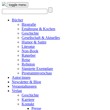
toggle menu
Bücher
Biografie
Ernährung & Kochen
Geschichte
Gesellschaft & Aktuelles
Humor & Satire
Literatur
Non-Book
Ratgeber
Reise
Religion
Signierte Exemplare
Programmvorschau
Autor:innen
Newsletter & Blog
Veranstaltungen
Verlag
Geschichte
Karriere
Kontakt
Presse