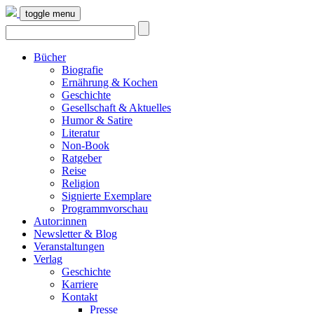
toggle menu
Bücher
Biografie
Ernährung & Kochen
Geschichte
Gesellschaft & Aktuelles
Humor & Satire
Literatur
Non-Book
Ratgeber
Reise
Religion
Signierte Exemplare
Programmvorschau
Autor:innen
Newsletter & Blog
Veranstaltungen
Verlag
Geschichte
Karriere
Kontakt
Presse