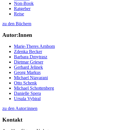
Non-Book
Ratgeber
Reise
zu den Büchern
Autor:Innen
Marie-Theres Arnbom
Zdenka Becker
Barbara Dmytrasz
Dietmar Grieser
Gerhard Jelinek
Georg Markus
Michael Niavarani
Otto Schenk
Michael Schottenberg
Danielle Spera
Ursula Vybiral
zu den Autor:innen
Kontakt