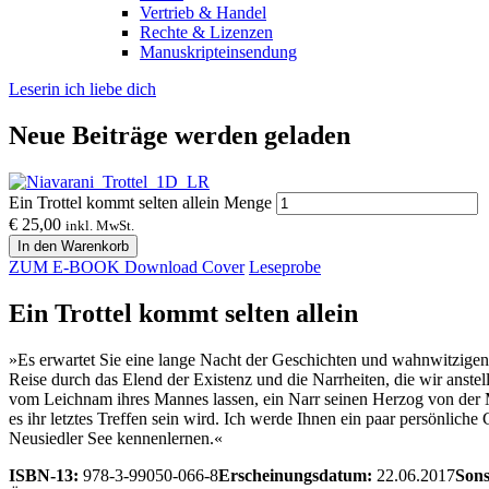
Vertrieb & Handel
Rechte & Lizenzen
Manuskripteinsendung
Leserin ich liebe dich
Neue Beiträge werden geladen
Ein Trottel kommt selten allein Menge
€
25,00
inkl. MwSt.
In den Warenkorb
ZUM E-BOOK
Download Cover
Leseprobe
Ein Trottel kommt selten allein
»Es erwartet Sie eine lange Nacht der Geschichten und wahnwitzigen 
Reise durch das Elend der Existenz und die Narrheiten, die wir anstel
vom Leichnam ihres Mannes lassen, ein Narr seinen Herzog von der M
es ihr letztes Treffen sein wird. Ich werde Ihnen ein paar persönl
Neusiedler See kennenlernen.«
ISBN-13:
978-3-99050-066-8
Erscheinungsdatum:
22.06.2017
Sons