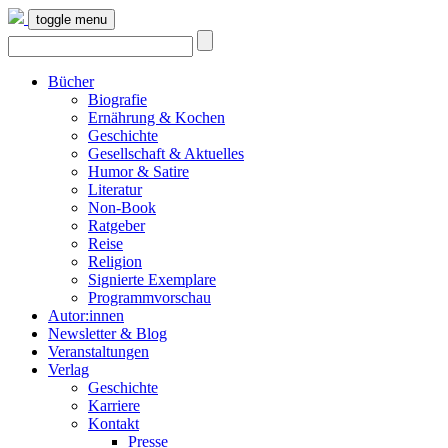
toggle menu
Bücher
Biografie
Ernährung & Kochen
Geschichte
Gesellschaft & Aktuelles
Humor & Satire
Literatur
Non-Book
Ratgeber
Reise
Religion
Signierte Exemplare
Programmvorschau
Autor:innen
Newsletter & Blog
Veranstaltungen
Verlag
Geschichte
Karriere
Kontakt
Presse