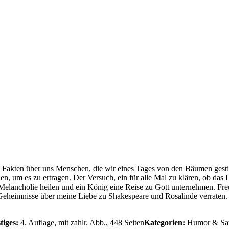
Fakten über uns Menschen, die wir eines Tages von den Bäumen gestieg
len, um es zu ertragen. Der Versuch, ein für alle Mal zu klären, ob das
elancholie heilen und ein König eine Reise zu Gott unternehmen. Fre
iche Geheimnisse über meine Liebe zu Shakespeare und Rosalinde verr
tiges:
4. Auflage, mit zahlr. Abb., 448 Seiten
Kategorien:
Humor & Satir