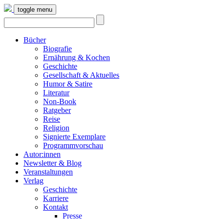
toggle menu
Bücher
Biografie
Ernährung & Kochen
Geschichte
Gesellschaft & Aktuelles
Humor & Satire
Literatur
Non-Book
Ratgeber
Reise
Religion
Signierte Exemplare
Programmvorschau
Autor:innen
Newsletter & Blog
Veranstaltungen
Verlag
Geschichte
Karriere
Kontakt
Presse