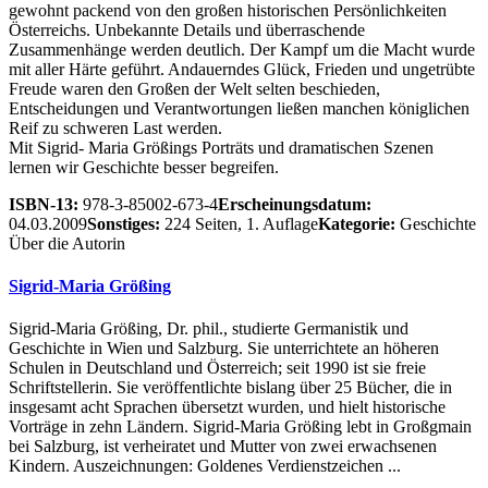
gewohnt packend von den großen historischen Persönlichkeiten
Österreichs. Unbekannte Details und überraschende
Zusammenhänge werden deutlich. Der Kampf um die Macht wurde
mit aller Härte geführt. Andauerndes Glück, Frieden und ungetrübte
Freude waren den Großen der Welt selten beschieden,
Entscheidungen und Verantwortungen ließen manchen königlichen
Reif zu schweren Last werden.
Mit Sigrid- Maria Größings Porträts und dramatischen Szenen
lernen wir Geschichte besser begreifen.
ISBN-13:
978-3-85002-673-4
Erscheinungsdatum:
04.03.2009
Sonstiges:
224 Seiten, 1. Auflage
Kategorie:
Geschichte
Über die Autorin
Sigrid-Maria Größing
Sigrid-Maria Größing, Dr. phil., studierte Germanistik und
Geschichte in Wien und Salzburg. Sie unterrichtete an höheren
Schulen in Deutschland und Österreich; seit 1990 ist sie freie
Schriftstellerin. Sie veröffentlichte bislang über 25 Bücher, die in
insgesamt acht Sprachen übersetzt wurden, und hielt historische
Vorträge in zehn Ländern. Sigrid-Maria Größing lebt in Großgmain
bei Salzburg, ist verheiratet und Mutter von zwei erwachsenen
Kindern. Auszeichnungen: Goldenes Verdienstzeichen ...