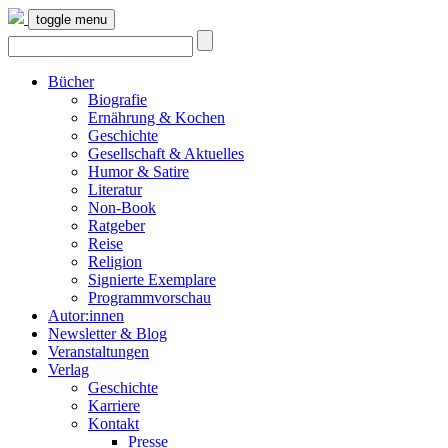
toggle menu
Bücher
Biografie
Ernährung & Kochen
Geschichte
Gesellschaft & Aktuelles
Humor & Satire
Literatur
Non-Book
Ratgeber
Reise
Religion
Signierte Exemplare
Programmvorschau
Autor:innen
Newsletter & Blog
Veranstaltungen
Verlag
Geschichte
Karriere
Kontakt
Presse