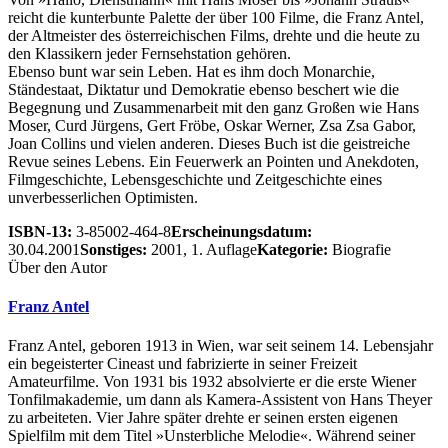
reicht die kunterbunte Palette der über 100 Filme, die Franz Antel,
der Altmeister des österreichischen Films, drehte und die heute zu
den Klassikern jeder Fernsehstation gehören.
Ebenso bunt war sein Leben. Hat es ihm doch Monarchie,
Ständestaat, Diktatur und Demokratie ebenso beschert wie die
Begegnung und Zusammenarbeit mit den ganz Großen wie Hans
Moser, Curd Jürgens, Gert Fröbe, Oskar Werner, Zsa Zsa Gabor,
Joan Collins und vielen anderen. Dieses Buch ist die geistreiche
Revue seines Lebens. Ein Feuerwerk an Pointen und Anekdoten,
Filmgeschichte, Lebensgeschichte und Zeitgeschichte eines
unverbesserlichen Optimisten.
ISBN-13:
3-85002-464-8
Erscheinungsdatum:
30.04.2001
Sonstiges:
2001, 1. Auflage
Kategorie:
Biografie
Über den Autor
Franz Antel
Franz Antel, geboren 1913 in Wien, war seit seinem 14. Lebensjahr
ein begeisterter Cineast und fabrizierte in seiner Freizeit
Amateurfilme. Von 1931 bis 1932 absolvierte er die erste Wiener
Tonfilmakademie, um dann als Kamera-Assistent von Hans Theyer
zu arbeiteten. Vier Jahre später drehte er seinen ersten eigenen
Spielfilm mit dem Titel »Unsterbliche Melodie«. Während seiner