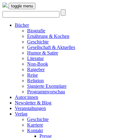
toggle menu
Bücher
Biografie
Ernährung & Kochen
Geschichte
Gesellschaft & Aktuelles
Humor & Satire
Literatur
Non-Book
Ratgeber
Reise
Religion
Signierte Exemplare
Programmvorschau
Autor:innen
Newsletter & Blog
Veranstaltungen
Verlag
Geschichte
Karriere
Kontakt
Presse