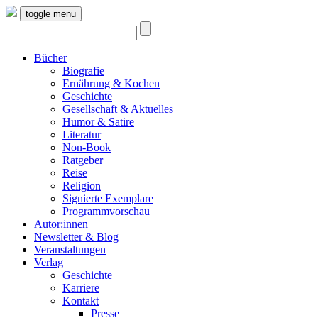
toggle menu
Bücher
Biografie
Ernährung & Kochen
Geschichte
Gesellschaft & Aktuelles
Humor & Satire
Literatur
Non-Book
Ratgeber
Reise
Religion
Signierte Exemplare
Programmvorschau
Autor:innen
Newsletter & Blog
Veranstaltungen
Verlag
Geschichte
Karriere
Kontakt
Presse