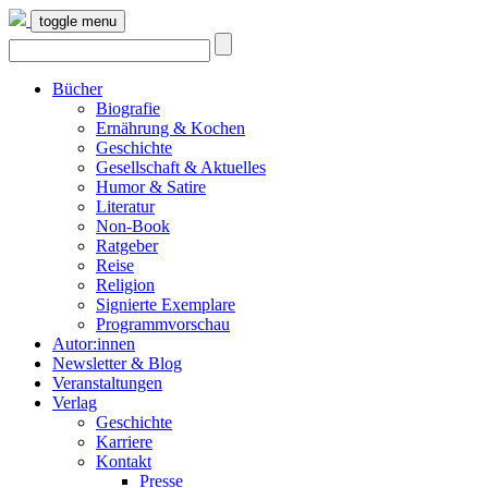
toggle menu
Bücher
Biografie
Ernährung & Kochen
Geschichte
Gesellschaft & Aktuelles
Humor & Satire
Literatur
Non-Book
Ratgeber
Reise
Religion
Signierte Exemplare
Programmvorschau
Autor:innen
Newsletter & Blog
Veranstaltungen
Verlag
Geschichte
Karriere
Kontakt
Presse