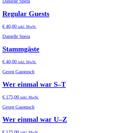
Danielle Spera
Regular Guests
€
40,00
inkl. MwSt.
Danielle Spera
Stammgäste
€
40,00
inkl. MwSt.
Georg Gaugusch
Wer einmal war S–T
€
175,00
inkl. MwSt.
Georg Gaugusch
Wer einmal war U–Z
€
125,00
inkl. MwSt.