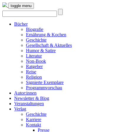
toggle menu
Bücher
Biografie
Ernährung & Kochen
Geschichte
Gesellschaft & Aktuelles
Humor & Satire
Literatur
Non-Book
Ratgeber
Reise
Religion
Signierte Exemplare
Programmvorschau
Autor:innen
Newsletter & Blog
Veranstaltungen
Verlag
Geschichte
Karriere
Kontakt
Presse