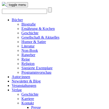
toggle menu
Bücher
Biografie
Ernährung & Kochen
Geschichte
Gesellschaft & Aktuelles
Humor & Satire
Literatur
Non-Book
Ratgeber
Reise
Religion
Signierte Exemplare
Programmvorschau
Autor:innen
Newsletter & Blog
Veranstaltungen
Verlag
Geschichte
Karriere
Kontakt
Presse