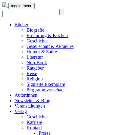
toggle menu
Bücher
Biografie
Ernährung & Kochen
Geschichte
Gesellschaft & Aktuelles
Humor & Satire
Literatur
Non-Book
Ratgeber
Reise
Religion
Signierte Exemplare
Programmvorschau
Autor:innen
Newsletter & Blog
Veranstaltungen
Verlag
Geschichte
Karriere
Kontakt
Presse