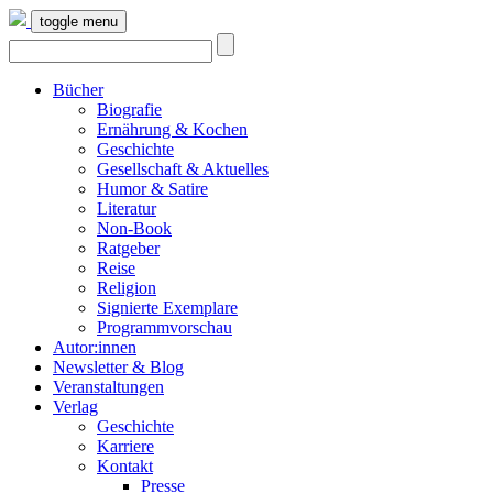
toggle menu
Bücher
Biografie
Ernährung & Kochen
Geschichte
Gesellschaft & Aktuelles
Humor & Satire
Literatur
Non-Book
Ratgeber
Reise
Religion
Signierte Exemplare
Programmvorschau
Autor:innen
Newsletter & Blog
Veranstaltungen
Verlag
Geschichte
Karriere
Kontakt
Presse