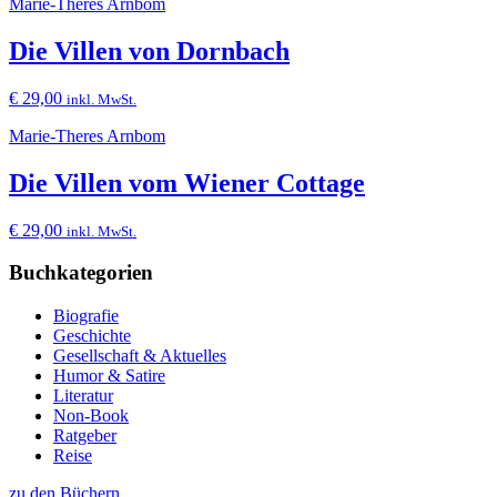
Marie-Theres Arnbom
Die Villen von Dornbach
€
29,00
inkl. MwSt.
Marie-Theres Arnbom
Die Villen vom Wiener Cottage
€
29,00
inkl. MwSt.
Buchkategorien
Biografie
Geschichte
Gesellschaft & Aktuelles
Humor & Satire
Literatur
Non-Book
Ratgeber
Reise
zu den Büchern