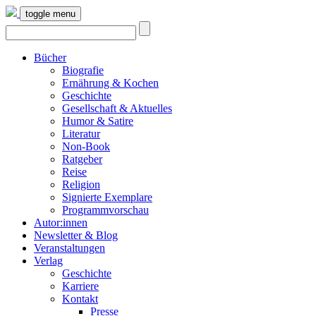
toggle menu
Bücher
Biografie
Ernährung & Kochen
Geschichte
Gesellschaft & Aktuelles
Humor & Satire
Literatur
Non-Book
Ratgeber
Reise
Religion
Signierte Exemplare
Programmvorschau
Autor:innen
Newsletter & Blog
Veranstaltungen
Verlag
Geschichte
Karriere
Kontakt
Presse