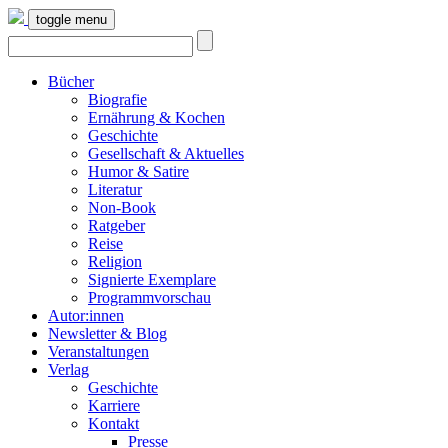
toggle menu
Bücher
Biografie
Ernährung & Kochen
Geschichte
Gesellschaft & Aktuelles
Humor & Satire
Literatur
Non-Book
Ratgeber
Reise
Religion
Signierte Exemplare
Programmvorschau
Autor:innen
Newsletter & Blog
Veranstaltungen
Verlag
Geschichte
Karriere
Kontakt
Presse