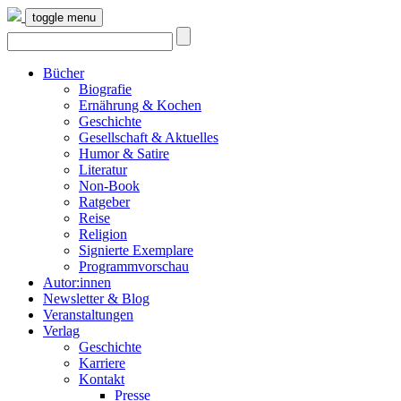
toggle menu
Bücher
Biografie
Ernährung & Kochen
Geschichte
Gesellschaft & Aktuelles
Humor & Satire
Literatur
Non-Book
Ratgeber
Reise
Religion
Signierte Exemplare
Programmvorschau
Autor:innen
Newsletter & Blog
Veranstaltungen
Verlag
Geschichte
Karriere
Kontakt
Presse