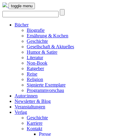
toggle menu
Bücher
Biografie
Ernährung & Kochen
Geschichte
Gesellschaft & Aktuelles
Humor & Satire
Literatur
Non-Book
Ratgeber
Reise
Religion
Signierte Exemplare
Programmvorschau
Autor:innen
Newsletter & Blog
Veranstaltungen
Verlag
Geschichte
Karriere
Kontakt
Presse