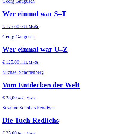
Georg Gaugusch
Wer einmal war S–T
€
175,00
inkl. MwSt.
Georg Gaugusch
Wer einmal war U–Z
€
125,00
inkl. MwSt.
Michael Schottenberg
Vom Entdecken der Welt
€
28,00
inkl. MwSt.
Susanne Schober-Bendixen
Die Tuch-Redlichs
€
25,00
inkl. MwSt.