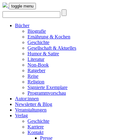
toggle menu
Bücher
Biografie
Ernährung & Kochen
Geschichte
Gesellschaft & Aktuelles
Humor & Satire
Literatur
Non-Book
Ratgeber
Reise
Religion
Signierte Exemplare
Programmvorschau
Autor:innen
Newsletter & Blog
Veranstaltungen
Verlag
Geschichte
Karriere
Kontakt
Presse