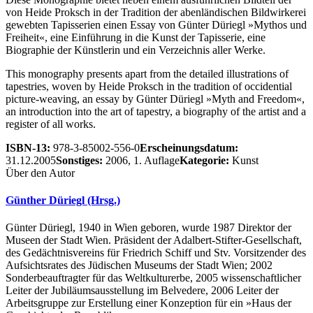
von Heide Proksch in der Tradition der abenländischen Bildwirkerei
gewebten Tapisserien einen Essay von Günter Düriegl »Mythos und
Freiheit«, eine Einführung in die Kunst der Tapisserie, eine
Biographie der Künstlerin und ein Verzeichnis aller Werke.
This monography presents apart from the detailed illustrations of
tapestries, woven by Heide Proksch in the tradition of occidential
picture-weaving, an essay by Günter Düriegl »Myth and Freedom«,
an introduction into the art of tapestry, a biography of the artist and a
register of all works.
ISBN-13:
978-3-85002-556-0
Erscheinungsdatum:
31.12.2005
Sonstiges:
2006, 1. Auflage
Kategorie:
Kunst
Über den Autor
Günther Düriegl (Hrsg.)
Günter Düriegl, 1940 in Wien geboren, wurde 1987 Direktor der
Museen der Stadt Wien. Präsident der Adalbert-Stifter-Gesellschaft,
des Gedächtnisvereins für Friedrich Schiff und Stv. Vorsitzender des
Aufsichtsrates des Jüdischen Museums der Stadt Wien; 2002
Sonderbeauftragter für das Weltkulturerbe, 2005 wissenschaftlicher
Leiter der Jubiläumsausstellung im Belvedere, 2006 Leiter der
Arbeitsgruppe zur Erstellung einer Konzeption für ein »Haus der