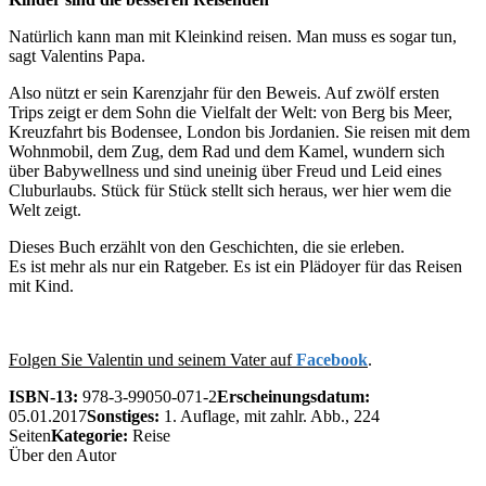
Natürlich kann man mit Kleinkind reisen. Man muss es sogar tun,
sagt Valentins Papa.
Also nützt er sein Karenzjahr für den Beweis. Auf zwölf ersten
Trips zeigt er dem Sohn die Vielfalt der Welt: von Berg bis Meer,
Kreuzfahrt bis Bodensee, London bis Jordanien. Sie reisen mit dem
Wohnmobil, dem Zug, dem Rad und dem Kamel, wundern sich
über Babywellness und sind uneinig über Freud und Leid eines
Cluburlaubs. Stück für Stück stellt sich heraus, wer hier wem die
Welt zeigt.
Dieses Buch erzählt von den Geschichten, die sie erleben.
Es ist mehr als nur ein Ratgeber. Es ist ein Plädoyer für das Reisen
mit Kind.
Folgen Sie Valentin und seinem Vater auf
Facebook
.
ISBN-13:
978-3-99050-071-2
Erscheinungsdatum:
05.01.2017
Sonstiges:
1. Auflage, mit zahlr. Abb., 224
Seiten
Kategorie:
Reise
Über den Autor