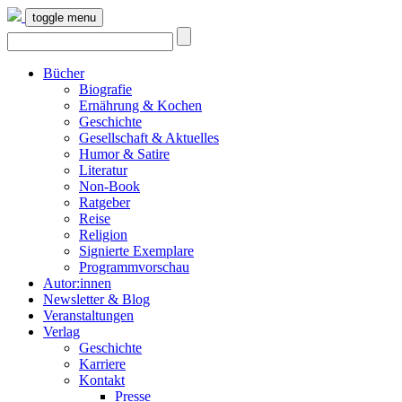
toggle menu
Bücher
Biografie
Ernährung & Kochen
Geschichte
Gesellschaft & Aktuelles
Humor & Satire
Literatur
Non-Book
Ratgeber
Reise
Religion
Signierte Exemplare
Programmvorschau
Autor:innen
Newsletter & Blog
Veranstaltungen
Verlag
Geschichte
Karriere
Kontakt
Presse