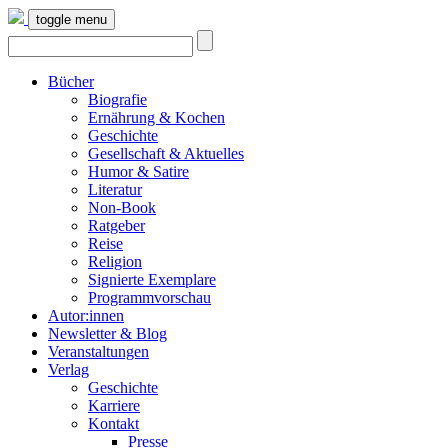
toggle menu
Bücher
Biografie
Ernährung & Kochen
Geschichte
Gesellschaft & Aktuelles
Humor & Satire
Literatur
Non-Book
Ratgeber
Reise
Religion
Signierte Exemplare
Programmvorschau
Autor:innen
Newsletter & Blog
Veranstaltungen
Verlag
Geschichte
Karriere
Kontakt
Presse