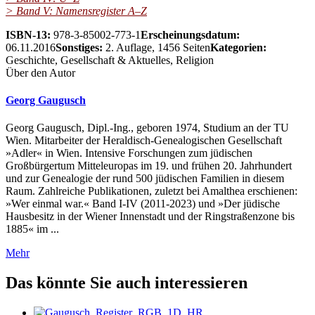
> Band V: Namensregister A–Z
ISBN-13:
978-3-85002-773-1
Erscheinungsdatum:
06.11.2016
Sonstiges:
2. Auflage, 1456 Seiten
Kategorien:
Geschichte, Gesellschaft & Aktuelles, Religion
Über den Autor
Georg Gaugusch
Georg Gaugusch, Dipl.-Ing., geboren 1974, Studium an der TU
Wien. Mitarbeiter der Heraldisch-Genealogischen Gesellschaft
»Adler« in Wien. Intensive Forschungen zum jüdischen
Großbürgertum Mitteleuropas im 19. und frühen 20. Jahrhundert
und zur Genealogie der rund 500 jüdischen Familien in diesem
Raum. Zahlreiche Publikationen, zuletzt bei Amalthea erschienen:
»Wer einmal war.« Band I-IV (2011-2023) und »Der jüdische
Hausbesitz in der Wiener Innenstadt und der Ringstraßenzone bis
1885« im ...
Mehr
Das könnte Sie auch interessieren