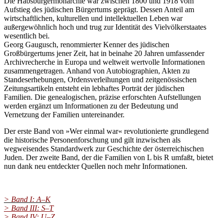
Die Habsburgermonarchie war zwischen 1800 und 1918 vom
Aufstieg des jüdischen Bürgertums geprägt. Dessen Anteil am
wirtschaftlichen, kulturellen und intellektuellen Leben war
außergewöhnlich hoch und trug zur Identität des Vielvölkerstaates
wesentlich bei.
Georg Gaugusch, renommierter Kenner des jüdischen
Großbürgertums jener Zeit, hat in beinahe 20 Jahren umfassender
Archivrecherche in Europa und weltweit wertvolle Informationen
zusammengetragen. Anhand von Autobiographien, Akten zu
Standeserhebungen, Ordensverleihungen und zeitgenössischen
Zeitungsartikeln entsteht ein lebhaftes Porträt der jüdischen
Familien. Die genealogischen, präzise erforschten Aufstellungen
werden ergänzt um Informationen zu der Bedeutung und
Vernetzung der Familien untereinander.
Der erste Band von »Wer einmal war« revolutionierte grundlegend
die historische Personenforschung und gilt inzwischen als
wegweisendes Standardwerk zur Geschichte der österreichischen
Juden. Der zweite Band, der die Familien von L bis R umfaßt, bietet
nun dank neu entdeckter Quellen noch mehr Informationen.
> Band I: A–K
> Band III: S–T
> Band IV: U–Z