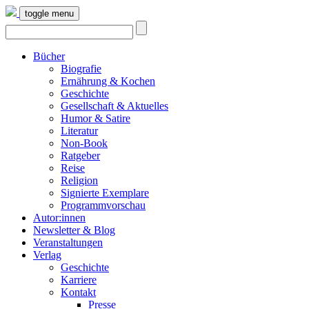
toggle menu
Bücher
Biografie
Ernährung & Kochen
Geschichte
Gesellschaft & Aktuelles
Humor & Satire
Literatur
Non-Book
Ratgeber
Reise
Religion
Signierte Exemplare
Programmvorschau
Autor:innen
Newsletter & Blog
Veranstaltungen
Verlag
Geschichte
Karriere
Kontakt
Presse