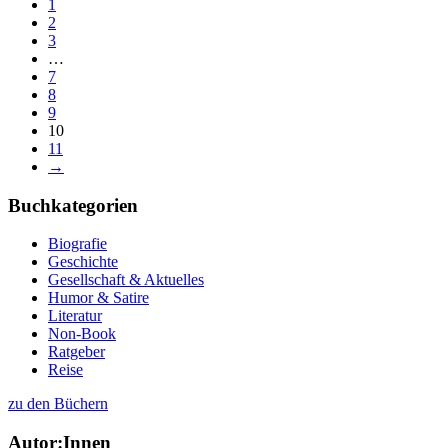
1
2
3
…
7
8
9
10
11
→
Buchkategorien
Biografie
Geschichte
Gesellschaft & Aktuelles
Humor & Satire
Literatur
Non-Book
Ratgeber
Reise
zu den Büchern
Autor:Innen