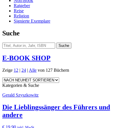
Non-Book
Ratgeber
Reise
Religion
Signierte Exemplare
Suche
E-BOOK SHOP
Zeige
12
|
24
|
Alle
von 127 Büchern
Kategorien & Suche
Gerald Szyszkowitz
Die Lieblingssänger des Führers und
andere
€
19,90
inkl. MwSt.