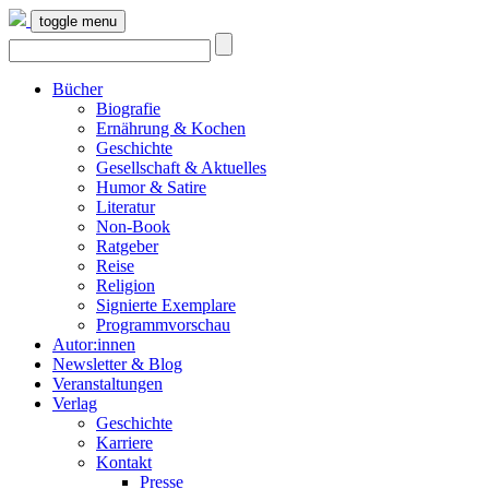
toggle menu
Bücher
Biografie
Ernährung & Kochen
Geschichte
Gesellschaft & Aktuelles
Humor & Satire
Literatur
Non-Book
Ratgeber
Reise
Religion
Signierte Exemplare
Programmvorschau
Autor:innen
Newsletter & Blog
Veranstaltungen
Verlag
Geschichte
Karriere
Kontakt
Presse