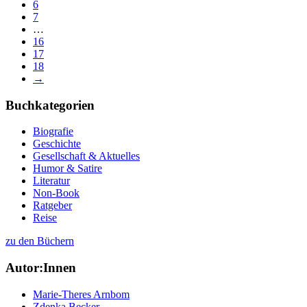
6
7
…
16
17
18
→
Buchkategorien
Biografie
Geschichte
Gesellschaft & Aktuelles
Humor & Satire
Literatur
Non-Book
Ratgeber
Reise
zu den Büchern
Autor:Innen
Marie-Theres Arnbom
Zdenka Becker