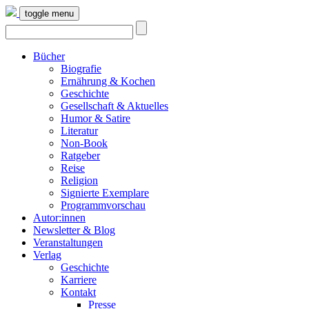
toggle menu
Bücher
Biografie
Ernährung & Kochen
Geschichte
Gesellschaft & Aktuelles
Humor & Satire
Literatur
Non-Book
Ratgeber
Reise
Religion
Signierte Exemplare
Programmvorschau
Autor:innen
Newsletter & Blog
Veranstaltungen
Verlag
Geschichte
Karriere
Kontakt
Presse