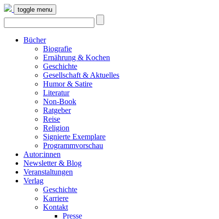
toggle menu
Bücher
Biografie
Ernährung & Kochen
Geschichte
Gesellschaft & Aktuelles
Humor & Satire
Literatur
Non-Book
Ratgeber
Reise
Religion
Signierte Exemplare
Programmvorschau
Autor:innen
Newsletter & Blog
Veranstaltungen
Verlag
Geschichte
Karriere
Kontakt
Presse