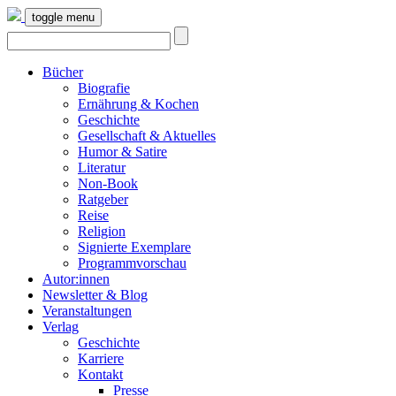
toggle menu
Bücher
Biografie
Ernährung & Kochen
Geschichte
Gesellschaft & Aktuelles
Humor & Satire
Literatur
Non-Book
Ratgeber
Reise
Religion
Signierte Exemplare
Programmvorschau
Autor:innen
Newsletter & Blog
Veranstaltungen
Verlag
Geschichte
Karriere
Kontakt
Presse