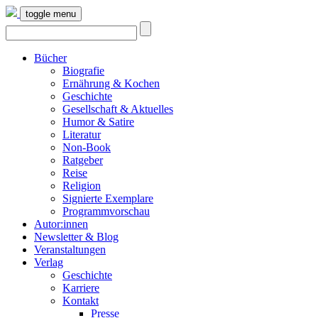
toggle menu
Bücher
Biografie
Ernährung & Kochen
Geschichte
Gesellschaft & Aktuelles
Humor & Satire
Literatur
Non-Book
Ratgeber
Reise
Religion
Signierte Exemplare
Programmvorschau
Autor:innen
Newsletter & Blog
Veranstaltungen
Verlag
Geschichte
Karriere
Kontakt
Presse