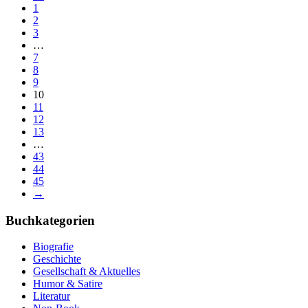
1
2
3
…
7
8
9
10
11
12
13
…
43
44
45
→
Buchkategorien
Biografie
Geschichte
Gesellschaft & Aktuelles
Humor & Satire
Literatur