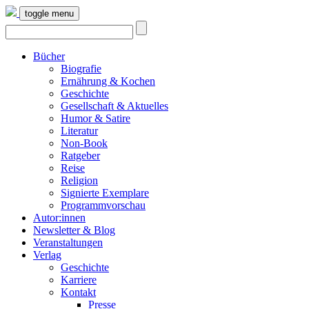
toggle menu
Bücher
Biografie
Ernährung & Kochen
Geschichte
Gesellschaft & Aktuelles
Humor & Satire
Literatur
Non-Book
Ratgeber
Reise
Religion
Signierte Exemplare
Programmvorschau
Autor:innen
Newsletter & Blog
Veranstaltungen
Verlag
Geschichte
Karriere
Kontakt
Presse