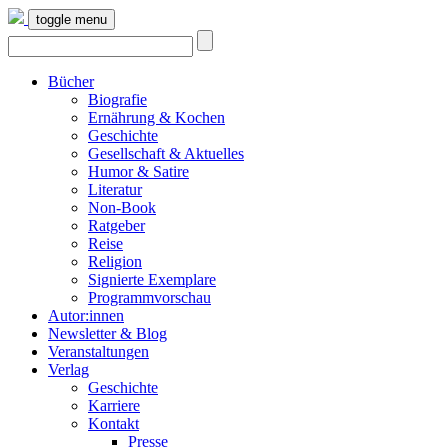
toggle menu
Bücher
Biografie
Ernährung & Kochen
Geschichte
Gesellschaft & Aktuelles
Humor & Satire
Literatur
Non-Book
Ratgeber
Reise
Religion
Signierte Exemplare
Programmvorschau
Autor:innen
Newsletter & Blog
Veranstaltungen
Verlag
Geschichte
Karriere
Kontakt
Presse