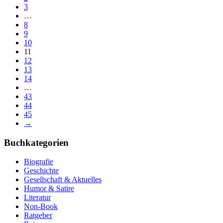
3
…
8
9
10
11
12
13
14
…
43
44
45
→
Buchkategorien
Biografie
Geschichte
Gesellschaft & Aktuelles
Humor & Satire
Literatur
Non-Book
Ratgeber