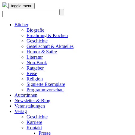
toggle menu
Bücher
Biografie
Ernährung & Kochen
Geschichte
Gesellschaft & Aktuelles
Humor & Satire
Literatur
Non-Book
Ratgeber
Reise
Religion
Signierte Exemplare
Programmvorschau
Autor:innen
Newsletter & Blog
Veranstaltungen
Verlag
Geschichte
Karriere
Kontakt
Presse