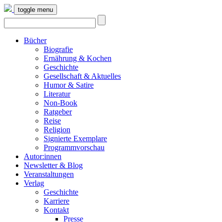
toggle menu
Bücher
Biografie
Ernährung & Kochen
Geschichte
Gesellschaft & Aktuelles
Humor & Satire
Literatur
Non-Book
Ratgeber
Reise
Religion
Signierte Exemplare
Programmvorschau
Autor:innen
Newsletter & Blog
Veranstaltungen
Verlag
Geschichte
Karriere
Kontakt
Presse