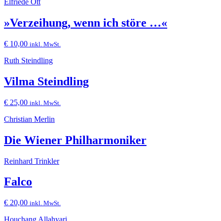
Elfriede Ott
»Verzeihung, wenn ich störe …«
€
10,00
inkl. MwSt.
Ruth Steindling
Vilma Steindling
€
25,00
inkl. MwSt.
Christian Merlin
Die Wiener Philharmoniker
Reinhard Trinkler
Falco
€
20,00
inkl. MwSt.
Houchang Allahyari