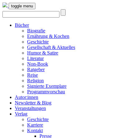
toggle menu
Bücher
Biografie
Ernährung & Kochen
Geschichte
Gesellschaft & Aktuelles
Humor & Satire
Literatur
Non-Book
Ratgeber
Reise
Religion
Signierte Exemplare
Programmvorschau
Autor:innen
Newsletter & Blog
Veranstaltungen
Verlag
Geschichte
Karriere
Kontakt
Presse