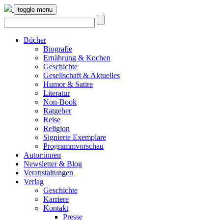
toggle menu
Bücher
Biografie
Ernährung & Kochen
Geschichte
Gesellschaft & Aktuelles
Humor & Satire
Literatur
Non-Book
Ratgeber
Reise
Religion
Signierte Exemplare
Programmvorschau
Autor:innen
Newsletter & Blog
Veranstaltungen
Verlag
Geschichte
Karriere
Kontakt
Presse