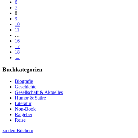
6
7
8
9
10
11
…
16
17
18
→
Buchkategorien
Biografie
Geschichte
Gesellschaft & Aktuelles
Humor & Satire
Literatur
Non-Book
Ratgeber
Reise
zu den Büchern