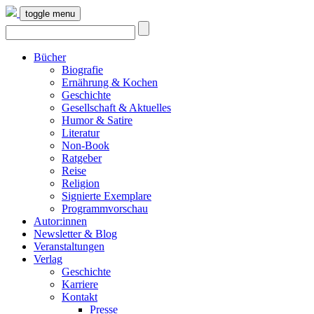
toggle menu
Bücher
Biografie
Ernährung & Kochen
Geschichte
Gesellschaft & Aktuelles
Humor & Satire
Literatur
Non-Book
Ratgeber
Reise
Religion
Signierte Exemplare
Programmvorschau
Autor:innen
Newsletter & Blog
Veranstaltungen
Verlag
Geschichte
Karriere
Kontakt
Presse